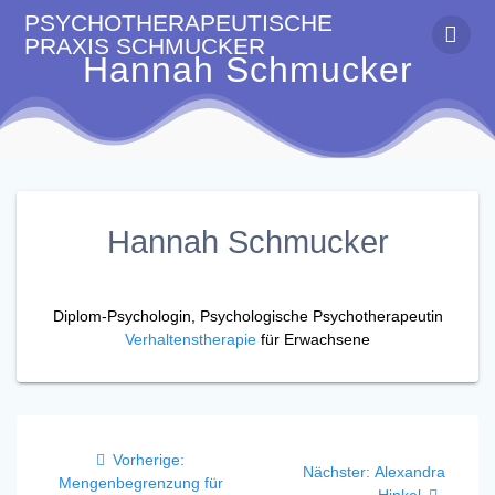
Zum
PSYCHOTHERAPEUTISCHE
Inhalt
PRAXIS
SCHMUCKER
springen
Hannah Schmucker
Hannah Schmucker
Diplom-Psychologin, Psychologische Psychotherapeutin
Verhaltenstherapie
für Erwachsene
Beitragsnavigation
Vorheriger
Vorherige:
Nächster
Nächster:
Alexandra
Beitrag:
Mengenbegrenzung für
Beitrag:
Hinkel