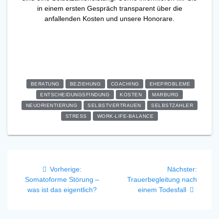
in einem ersten Gespräch transparent über die
anfallenden Kosten und unsere Honorare.
BERATUNG
BEZIEHUNG
COACHING
EHEPROBLEME
ENTSCHEIDUNGSFINDUNG
KOSTEN
MARBURG
NEUORIENTIERUNG
SELBSTVERTRAUEN
SELBSTZAHLER
STRESS
WORK-LIFE-BALANCE
Beitragsnavigation
Vorheriger
Nächst
Vorherige:
Nächster:
Beitrag:
Beitrag
Somatoforme Störung –
Trauerbegleitung nach
was ist das eigentlich?
einem Todesfall